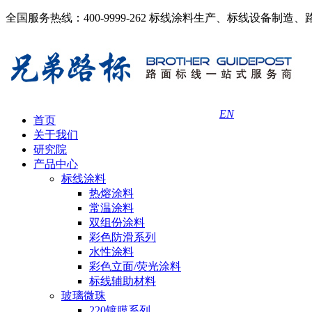
全国服务热线：400-9999-262
标线涂料生产、标线设备制造、
EN
首页
关于我们
研究院
产品中心
标线涂料
热熔涂料
常温涂料
双组份涂料
彩色防滑系列
水性涂料
彩色立面/荧光涂料
标线辅助材料
玻璃微珠
220镀膜系列