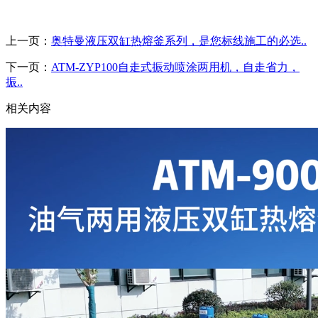
上一页：
奥特曼液压双缸热熔釜系列，是您标线施工的必选..
下一页：
ATM-ZYP100自走式振动喷涂两用机，自走省力，
振..
相关内容