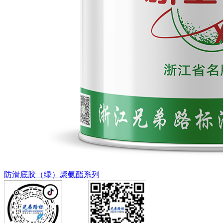
防滑底胶（绿）聚氨酯系列