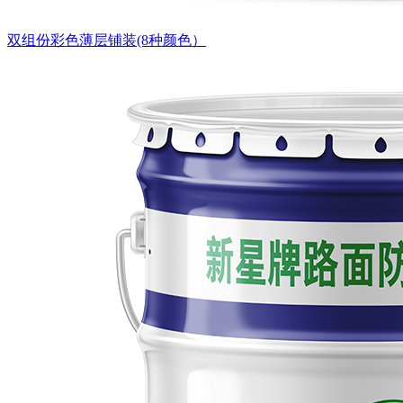
双组份彩色薄层铺装(8种颜色）