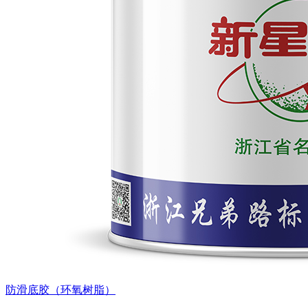
防滑底胶（环氧树脂）