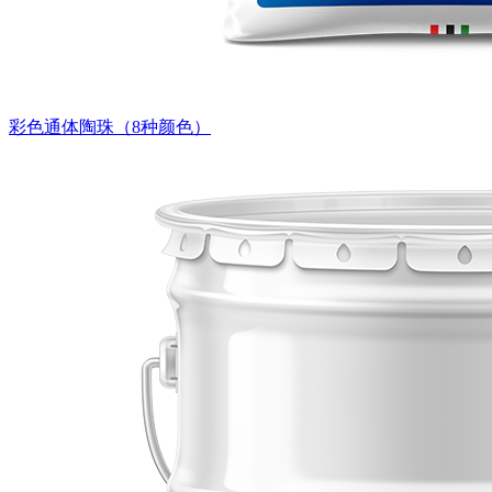
彩色通体陶珠（8种颜色）