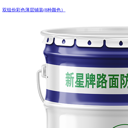
双组份彩色薄层铺装(8种颜色）