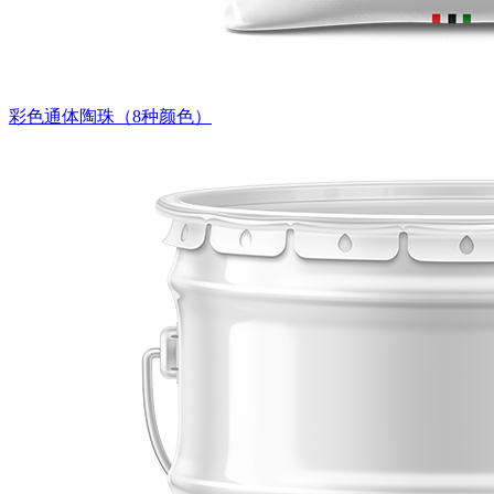
彩色通体陶珠（8种颜色）