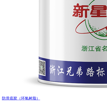
防滑底胶（环氧树脂）