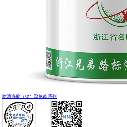
防滑底胶（绿）聚氨酯系列