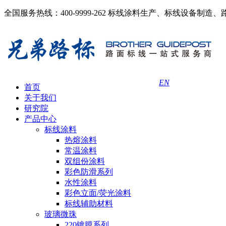
全国服务热线：400-9999-262
标线涂料生产、标线设备制造、
EN
首页
关于我们
研究院
产品中心
标线涂料
热熔涂料
常温涂料
双组份涂料
彩色防滑系列
水性涂料
彩色立面/荧光涂料
标线辅助材料
玻璃微珠
220镀膜系列