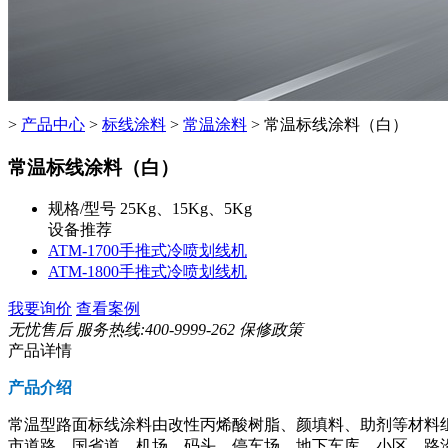
>
产品中心
>
标线涂料
>
常温涂料
>
常温标线涂料（白）
常温标线涂料（白）
规格/型号
25Kg、15Kg、5Kg
设备推荐
ATM-1700手推式冷喷划线机
ATM-1800手推式冷喷划线机
我要询价
查看案例
无忧售后
服务热线:400-9999-262
保修政策
产品详情
产品介绍
常温型路面标线涂料由改性丙烯酸树脂、颜填料、助剂等材料
市道路、国省道、机场、码头、停车场、地下车库、小区、路