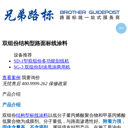
海报
双组份结构型路面标线涂料
设备推荐
SD-1型双组份多功能划线机
SG-3 双组份刮涂甩涂两用机
查看案例
我要询价
无忧售后
400-9999-262
保修政策
产品介绍
产品介绍
双组份
结构型
标线涂料
以低分子量丙烯酸聚合物和甲基丙烯酸
低聚合物为成膜剂。分子量低，与路面渗透性好。
附着力强
，
固体含量高
，
不含溶剂
，属环境友好型产品。在施工甩涂中，