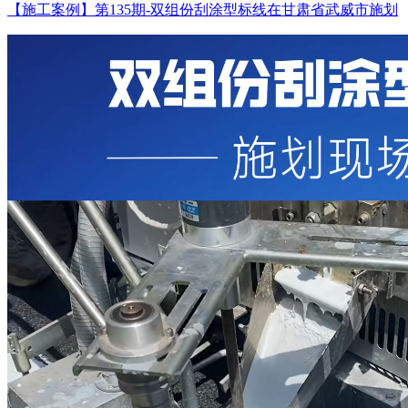
【施工案例】第135期-双组份刮涂型标线在甘肃省武威市施划