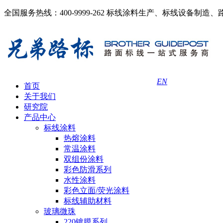
全国服务热线：400-9999-262
标线涂料生产、标线设备制造、
EN
首页
关于我们
研究院
产品中心
标线涂料
热熔涂料
常温涂料
双组份涂料
彩色防滑系列
水性涂料
彩色立面/荧光涂料
标线辅助材料
玻璃微珠
220镀膜系列