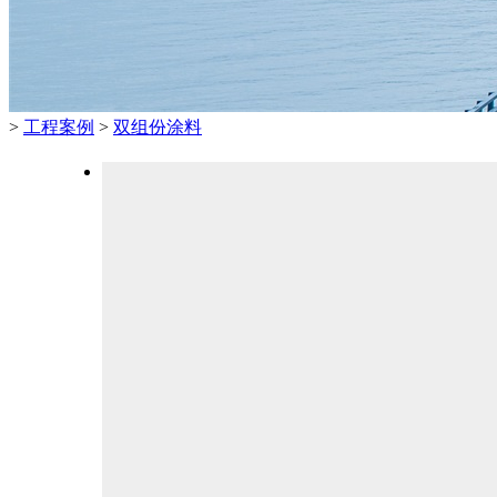
>
工程案例
>
双组份涂料